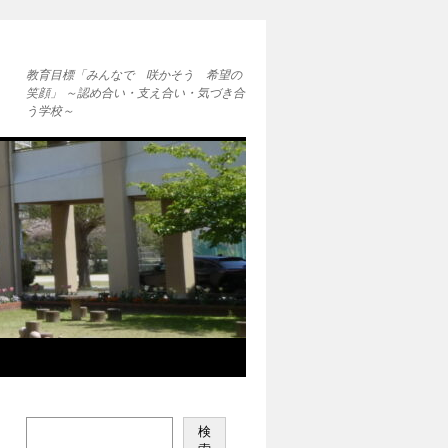
教育目標「みんなで 咲かそう 希望の
笑顔」 ～認め合い・支え合い・気づき合
う学校～
検