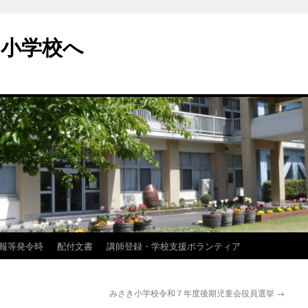
小学校へ
報等発令時
配付文書
講師登録・学校支援ボランティア
みさき小学校令和７年度後期児童会役員選挙
→