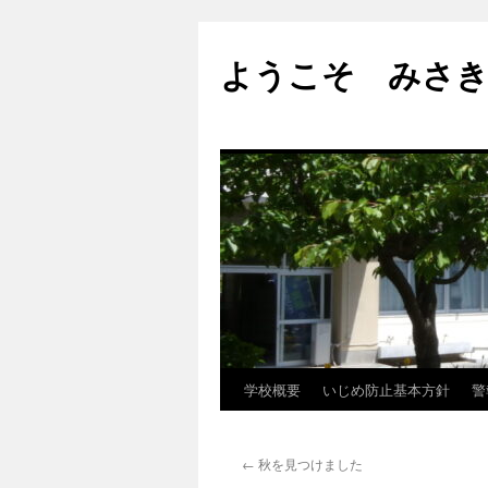
ようこそ みさき
学校概要
いじめ防止基本方針
警
コ
ン
←
秋を見つけました
テ