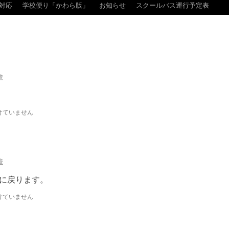
対応
学校便り「かわら版」
お知らせ
スクールバス運行予定表
校
けていません
校
に戻ります。
けていません