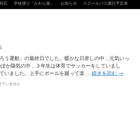
対応
学校便り「かわら版」
お知らせ
スクールバス運行予定表
校
ろう運動」の最終日でした。暖かな日差しの中，元気いっ
かぽか陽気の中，３年生は体育でサッカーをしていまし
ていました。上手にボールを蹴って楽 …
続きを読む
→
けていません