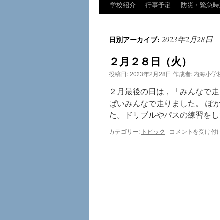
学校紹介
行事予定
防災・緊急時
コ
ン
2023年2月28日
日別アーカイブ:
テ
２月２８日（火）
ン
投稿日:
2023年2月28日
作成者:
内海小学
ツ
２月最後の日は，「みんなで走
へ
ぱいみんなで走りました。 ぽ
た。ドリブルやパスの練習をし
ス
２
カテゴリー:
トピック
|
コメントを受け付
キ
月
２
ッ
８
日
プ
（火）
は