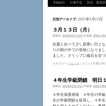
学校紹介
行事予定
防災・緊急時
コ
ン
2023年3月13日
日別アーカイブ:
テ
３月１３日（月）
ン
投稿日:
2023年3月13日
作成者:
内海小学
ツ
先週と比べて少し肌寒い日とな
へ
りの雨の中での登校になりまし
ました。クリップに磁石を近づ
ス
３
カテゴリー:
トピック
|
コメントを受け付
キ
月
１
ッ
３
４年生学級閉鎖 明日
日
プ
（月）
投稿日:
2023年3月13日
作成者:
内海小学
は
４年生保護者様 ４年生の学級
生の学級閉鎖を延長し，４年生
校を控えさせてください。再登