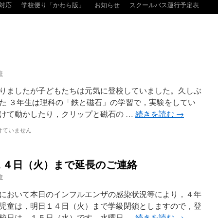
対応
学校便り「かわら版」
お知らせ
スクールバス運行予定表
校
りましたが子どもたちは元気に登校していました。久しぶ
た ３年生は理科の「鉄と磁石」の学習で，実験をしてい
けて動かしたり，クリップと磁石の …
続きを読む
→
けていません
１４日（火）まで延長のご連絡
校
において本日のインフルエンザの感染状況等により，４年
児童は，明日１４日（火）まで学級閉鎖としますので，登
校日は，１５日（水）です。水曜日 …
続きを読む
→