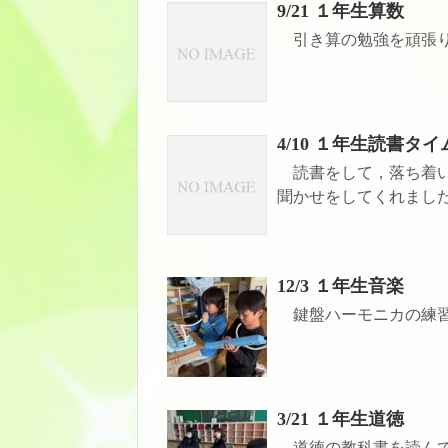
9/21 １年生算数
引き算の勉強を頑張
4/10 １年生読書タイ
読書をして，落ち着い
聞かせをしてくれまし
12/3 １年生音楽
鍵盤ハーモニカの練習
3/21 １年生道徳
道徳の教科書を読んで