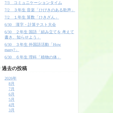
7/3 コミュニケーションタイム
7/2 ３年生 音楽「ひびきのある歌声」
7/2 １年生 算数「ひきざん」
6/30 漢字・計算テスト大会
6/30 ２年生 国語「組み立てを 考えて
書き、知らせよう」
6/30 ３年生 外国語活動「How
many?」
6/30 ６年生 理科「植物の体」
過去の投稿
2026年
8月
7月
6月
5月
4月
3月