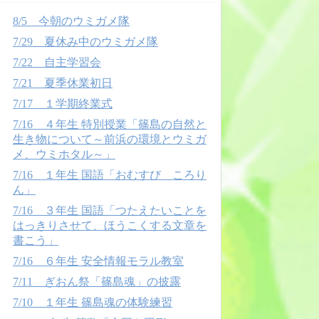
8/5 今朝のウミガメ隊
7/29 夏休み中のウミガメ隊
7/22 自主学習会
7/21 夏季休業初日
7/17 １学期終業式
7/16 ４年生 特別授業「篠島の自然と
生き物について～前浜の環境とウミガ
メ、ウミホタル～」
7/16 １年生 国語「おむすび ころり
ん」
7/16 ３年生 国語「つたえたいことを
はっきりさせて、ほうこくする文章を
書こう」
7/16 ６年生 安全情報モラル教室
7/11 ぎおん祭「篠島魂」の披露
7/10 １年生 篠島魂の体験練習