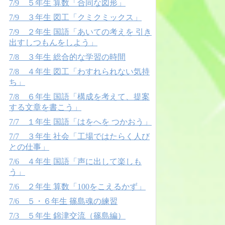
7/9 ５年生 算数「合同な図形」
7/9 ３年生 図工「クミクミックス」
7/9 ２年生 国語「あいての考えを 引き
出すしつもんをしよう」
7/8 ３年生 総合的な学習の時間
7/8 ４年生 図工「わすれられない気持
ち」
7/8 ６年生 国語「構成を考えて、提案
する文章を書こう」
7/7 １年生 国語「はをへを つかおう」
7/7 ３年生 社会「工場ではたらく人び
との仕事」
7/6 ４年生 国語「声に出して楽しも
う」
7/6 ２年生 算数「100をこえるかず」
7/6 ５・６年生 篠島魂の練習
7/3 ５年生 錦津交流（篠島編）