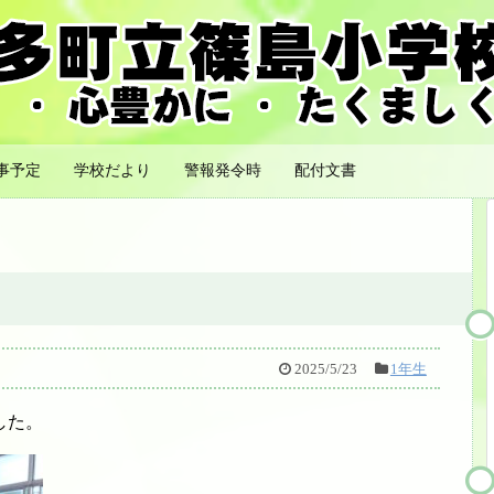
事予定
学校だより
警報発令時
配付文書
2025/5/23
1年生
した。