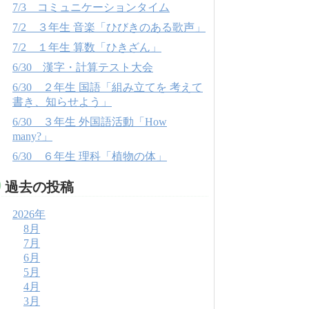
7/3 コミュニケーションタイム
7/2 ３年生 音楽「ひびきのある歌声」
7/2 １年生 算数「ひきざん」
6/30 漢字・計算テスト大会
6/30 ２年生 国語「組み立てを 考えて
書き、知らせよう」
6/30 ３年生 外国語活動「How
many?」
6/30 ６年生 理科「植物の体」
過去の投稿
2026年
8月
7月
6月
5月
4月
3月