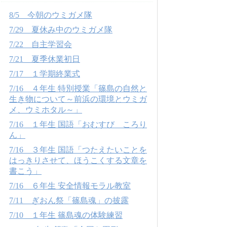
8/5 今朝のウミガメ隊
7/29 夏休み中のウミガメ隊
7/22 自主学習会
7/21 夏季休業初日
7/17 １学期終業式
7/16 ４年生 特別授業「篠島の自然と
生き物について～前浜の環境とウミガ
メ、ウミホタル～」
7/16 １年生 国語「おむすび ころり
ん」
7/16 ３年生 国語「つたえたいことを
はっきりさせて、ほうこくする文章を
書こう」
7/16 ６年生 安全情報モラル教室
7/11 ぎおん祭「篠島魂」の披露
7/10 １年生 篠島魂の体験練習