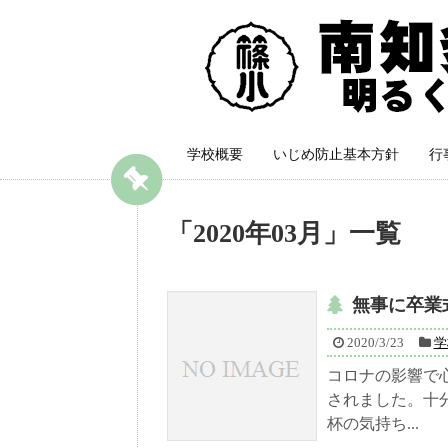
学校概要
いじめ防止基本方針
行
「
2020年03月
」
一覧
無事に卒業
2020/3/23
学
コロナの影響で
されました。十
杯の気持ち...