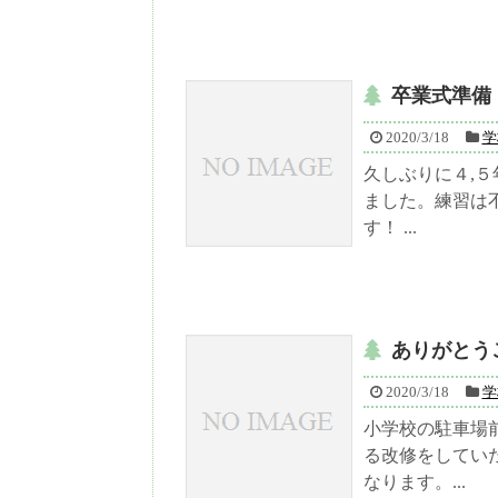
卒業式準備
2020/3/18
学
久しぶりに４,
ました。練習は
す！ ...
ありがとう
2020/3/18
学
小学校の駐車場
る改修をしてい
なります。...