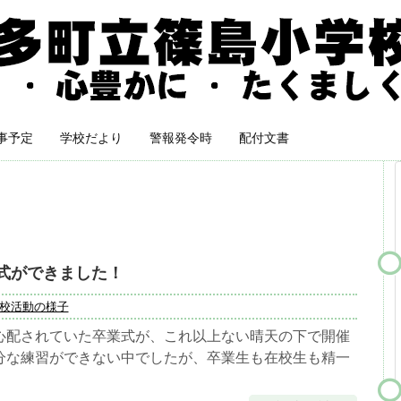
事予定
学校だより
警報発令時
配付文書
式ができました！
校活動の様子
心配されていた卒業式が、これ以上ない晴天の下で開催
分な練習ができない中でしたが、卒業生も在校生も精一