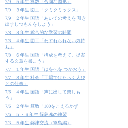
7/9 ５年生 算数「合同な図形」
7/9 ３年生 図工「クミクミックス」
7/9 ２年生 国語「あいての考えを 引き
出すしつもんをしよう」
7/8 ３年生 総合的な学習の時間
7/8 ４年生 図工「わすれられない気持
ち」
7/8 ６年生 国語「構成を考えて、提案
する文章を書こう」
7/7 １年生 国語「はをへを つかおう」
7/7 ３年生 社会「工場ではたらく人び
との仕事」
7/6 ４年生 国語「声に出して楽しも
う」
7/6 ２年生 算数「100をこえるかず」
7/6 ５・６年生 篠島魂の練習
7/3 ５年生 錦津交流（篠島編）