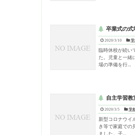
卒業式の式
2020/3/10
学
臨時休校が続い
た。児童と一緒
場の準備を行...
自主学習教
2020/3/5
学
新型コロナウイ
き等で家庭での
ました。子...