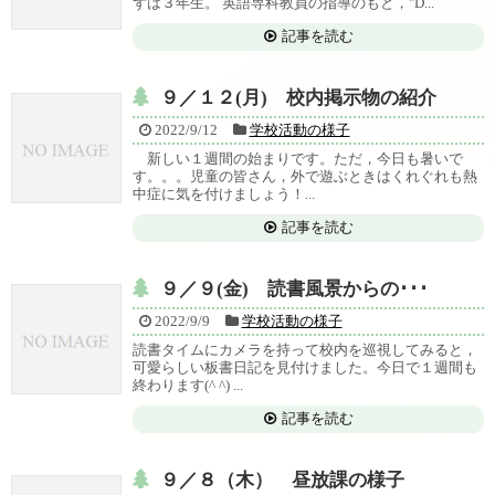
ずは３年生。 英語専科教員の指導のもと，"D...
記事を読む
９／１２(月) 校内掲示物の紹介
2022/9/12
学校活動の様子
新しい１週間の始まりです。ただ，今日も暑いで
す。。。児童の皆さん，外で遊ぶときはくれぐれも熱
中症に気を付けましょう！...
記事を読む
９／９(金) 読書風景からの･･･
2022/9/9
学校活動の様子
読書タイムにカメラを持って校内を巡視してみると，
可愛らしい板書日記を見付けました。今日で１週間も
終わります(^ ^) ...
記事を読む
９／８（木） 昼放課の様子