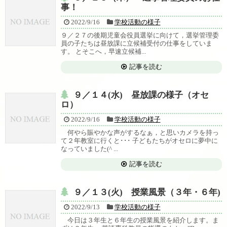
事！
2022/9/16
学校活動の様子
９／２７の後期児童会役員選挙に向けて，選挙管理委
員の子たちは昼放課に立候補受付の仕事をしていま
す。 とそこへ，早速立候補...
記事を読む
９／１４(水) 昼放課の様子（オセ
ロ）
2022/9/16
学校活動の様子
何やら賑やかな声がするなぁ，と思いカメラを持っ
て２年教室に行くと･･･ 子どもたちがオセロに夢中に
なっていました(^ ...
記事を読む
９／１３(火) 授業風景（３年・６年)
2022/9/13
学校活動の様子
今日は３年生と６年生の授業風景を紹介します。ま