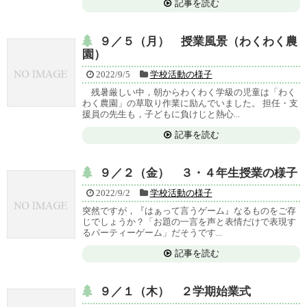
記事を読む
９／５（月） 授業風景（わくわく農
園）
2022/9/5
学校活動の様子
残暑厳しい中，朝からわくわく学級の児童は「わく
わく農園」の草取り作業に励んでいました。 担任・支
援員の先生も，子どもに負けじと熱心...
記事を読む
９／２（金） ３・４年生授業の様子
2022/9/2
学校活動の様子
突然ですが，『はぁって言うゲーム』なるものをご存
じでしょうか？「お題の一言を声と表情だけで表現す
るパーティーゲーム」だそうです...
記事を読む
９／１（木） ２学期始業式