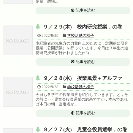
伊藤 碧飛...
記事を読む
９／２９(木) 校内研究授業，の巻
2022/9/29
学校活動の様子
少経験者の先生方の力量向上のために，定期的に研究
授業（公開授業）を行っています。今日は３年生の道
徳研究授業が行われました(^ ^) ...
記事を読む
９／２８(水) 授業風景＋アルファ
2022/9/28
学校活動の様子
今日も各学年の授業風景を紹介していきます。と，そ
の前に･･･ 児童会役員選挙の結果ですが，本来であれ
ば本日の朝，当選者が...
記事を読む
９／２７(火) 児童会役員選挙，の巻