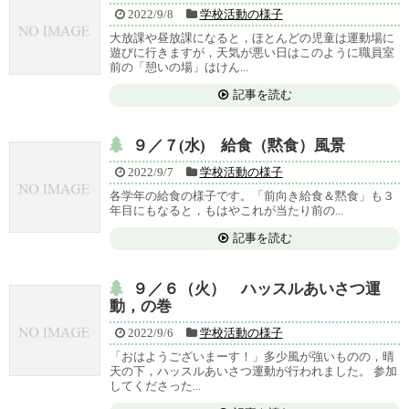
2022/9/8
学校活動の様子
大放課や昼放課になると，ほとんどの児童は運動場に
遊びに行きますが，天気が悪い日はこのように職員室
前の「憩いの場」はけん...
記事を読む
９／７(水) 給食（黙食）風景
2022/9/7
学校活動の様子
各学年の給食の様子です。「前向き給食＆黙食」も３
年目にもなると，もはやこれが当たり前の...
記事を読む
９／６（火） ハッスルあいさつ運
動，の巻
2022/9/6
学校活動の様子
「おはようございまーす！」多少風が強いものの，晴
天の下，ハッスルあいさつ運動が行われました。 参加
してくださった...