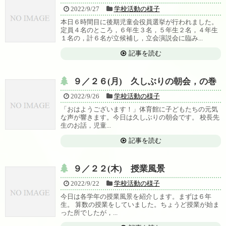
2022/9/27
学校活動の様子
本日６時間目に後期児童会役員選挙が行われました。
定員４名のところ，６年生３名，５年生２名，４年生
１名の，計６名が立候補し，立会演説会に臨み...
記事を読む
９／２６(月) 久しぶりの朝会，の巻
2022/9/26
学校活動の様子
「おはようございます！」体育館に子どもたちの元気
な声が響きます。今日は久しぶりの朝会です。 校長先
生のお話，児童...
記事を読む
９／２２(木) 授業風景
2022/9/22
学校活動の様子
今日は各学年の授業風景を紹介します。まずは６年
生。 算数の授業をしていました。ちょうど授業が始ま
った所でしたが，...