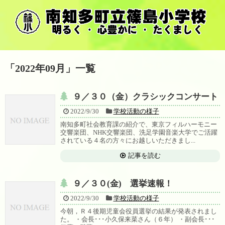
「
2022年09月
」
一覧
９／３０（金）クラシックコンサート
2022/9/30
学校活動の様子
南知多町社会教育課の紹介で、東京フィルハーモニー
交響楽団、NHK交響楽団、洗足学園音楽大学でご活躍
されている４名の方々にお越しいただきまし...
記事を読む
９／３０(金) 選挙速報！
2022/9/30
学校活動の様子
今朝，Ｒ４後期児童会役員選挙の結果が発表されまし
た。 ・会長･･･小久保来菜さん（６年） ・副会長･･･