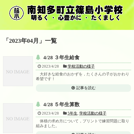
「
2023年04月
」
一覧
4/28 ３年生給食
2023/4/28
学校活動の様子
大好きな給食のおかずを，たくさんの子がおかわり
希望です！
記事を読む
4/28 ５年生算数
2023/4/28
5年生
,
学校活動の様子
体積の求め方について，プリントで練習問題に取り
組みました。