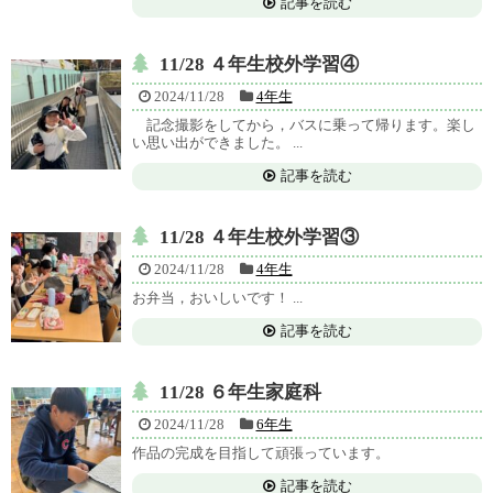
記事を読む
11/28 ４年生校外学習④
2024/11/28
4年生
記念撮影をしてから，バスに乗って帰ります。楽し
い思い出ができました。 ...
記事を読む
11/28 ４年生校外学習③
2024/11/28
4年生
お弁当，おいしいです！ ...
記事を読む
11/28 ６年生家庭科
2024/11/28
6年生
作品の完成を目指して頑張っています。
記事を読む