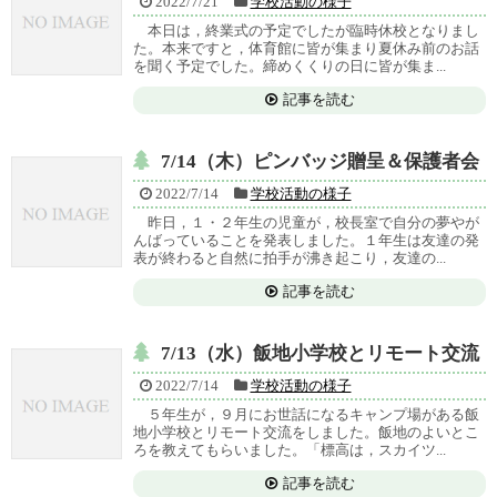
2022/7/21
学校活動の様子
本日は，終業式の予定でしたが臨時休校となりまし
た。本来ですと，体育館に皆が集まり夏休み前のお話
を聞く予定でした。締めくくりの日に皆が集ま...
記事を読む
7/14（木）ピンバッジ贈呈＆保護者会
2022/7/14
学校活動の様子
昨日，１・２年生の児童が，校長室で自分の夢やが
んばっていることを発表しました。１年生は友達の発
表が終わると自然に拍手が沸き起こり，友達の...
記事を読む
7/13（水）飯地小学校とリモート交流
2022/7/14
学校活動の様子
５年生が，９月にお世話になるキャンプ場がある飯
地小学校とリモート交流をしました。飯地のよいとこ
ろを教えてもらいました。「標高は，スカイツ...
記事を読む