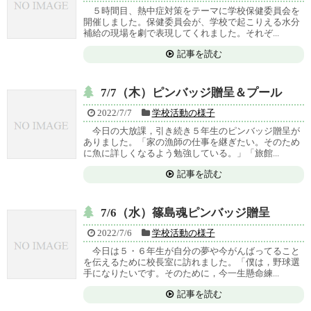
５時間目、熱中症対策をテーマに学校保健委員会を
開催しました。保健委員会が、学校で起こりえる水分
補給の現場を劇で表現してくれました。それぞ...
記事を読む
7/7（木）ピンバッジ贈呈＆プール
2022/7/7
学校活動の様子
今日の大放課，引き続き５年生のピンバッジ贈呈が
ありました。「家の漁師の仕事を継ぎたい。そのため
に魚に詳しくなるよう勉強している。」「旅館...
記事を読む
7/6（水）篠島魂ピンバッジ贈呈
2022/7/6
学校活動の様子
今日は５・６年生が自分の夢や今がんばってること
を伝えるために校長室に訪れました。「僕は，野球選
手になりたいです。そのために，今一生懸命練...
記事を読む