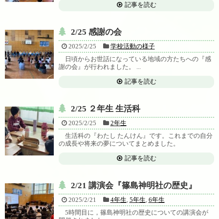
記事を読む
2/25 感謝の会
2025/2/25
学校活動の様子
日頃からお世話になっている地域の方たちへの『感
謝の会』が行われました。 ...
記事を読む
2/25 ２年生 生活科
2025/2/25
2年生
生活科の『わたし たんけん』です。これまでの自分
の成長や将来の夢についてまとめました。
記事を読む
2/21 講演会『篠島神明社の歴史』
2025/2/21
4年生
,
5年生
,
6年生
5時間目に，篠島神明社の歴史についての講演会が