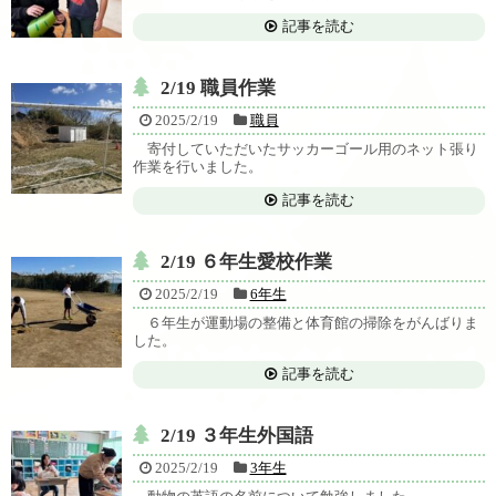
記事を読む
2/19 職員作業
2025/2/19
職員
寄付していただいたサッカーゴール用のネット張り
作業を行いました。
記事を読む
2/19 ６年生愛校作業
2025/2/19
6年生
６年生が運動場の整備と体育館の掃除をがんばりま
した。
記事を読む
2/19 ３年生外国語
2025/2/19
3年生