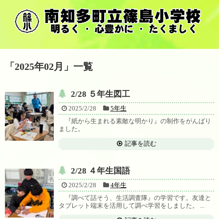
「
2025年02月
」
一覧
2/28 ５年生図工
2025/2/28
5年生
『紙から生まれる素敵な明かり』の制作をがんばり
ました。
記事を読む
2/28 ４年生国語
2025/2/28
4年生
『調べて話そう、生活調査隊』の学習です。友達と
タブレット端末を活用して調べ学習をしました。 ...