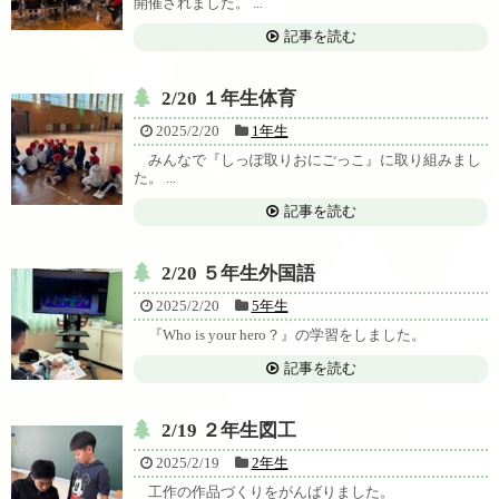
開催されました。 ...
記事を読む
2/20 １年生体育
2025/2/20
1年生
みんなで『しっぽ取りおにごっこ』に取り組みまし
た。 ...
記事を読む
2/20 ５年生外国語
2025/2/20
5年生
『Who is your hero？』の学習をしました。
記事を読む
2/19 ２年生図工
2025/2/19
2年生
工作の作品づくりをがんばりました。