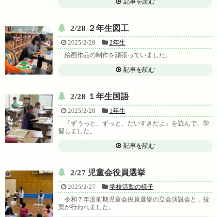
記事を読む
2/28 ２年生図工
2025/2/28
2年生
絵画作品の制作を頑張っていました。
記事を読む
2/28 １年生国語
2025/2/28
1年生
『ずうっと、ずっと、だいすきだよ』を読んで、学
習しました。
記事を読む
2/27 児童会役員選挙
2025/2/27
学校活動の様子
令和７年度前期児童会役員選挙の立会演説会と，投
票が行われました。 ...