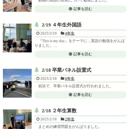
動物の英語の名前について勉強しました。
記事を読む
2/19 ４年生外国語
2025/2/19
4年生
『This is my day』をテーマに，英語の勉強をがんば
りました。 ...
記事を読む
2/18 卒業パネル設置式
2025/2/18
6年生
前浜で、卒業パネル設置式が行われました。
記事を読む
2/18 ２年生算数
2025/2/18
2年生
まとめの練習問題をがんばりました。