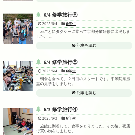
6/4 修学旅行⑥
2025/6/4
6年生
班ごとにタクシーに乗って京都分散研修に出発しま
した。 ...
記事を読む
6/4 修学旅行⑤
2025/6/4
6年生
朝食を食べて、２日目のスタートです。平等院鳳凰
堂の見学をしました。 ...
記事を読む
6/3 修学旅行④
2025/6/3
6年生
旅館に到着して、食事をとりました。その後、夜店
で買い物をしました。 ...