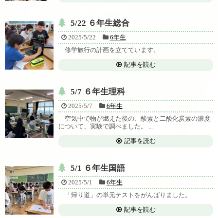
5/22 ６年生総合
2025/5/22
6年生
修学旅行の計画を立てています。
記事を読む
5/7 ６年生理科
2025/5/7
6年生
空気中で物が燃えた後の、酸素と二酸化炭素の濃度
について、実験で調べました。 ...
記事を読む
5/1 ６年生国語
2025/5/1
6年生
「帰り道」の単元テストをがんばりました。
記事を読む