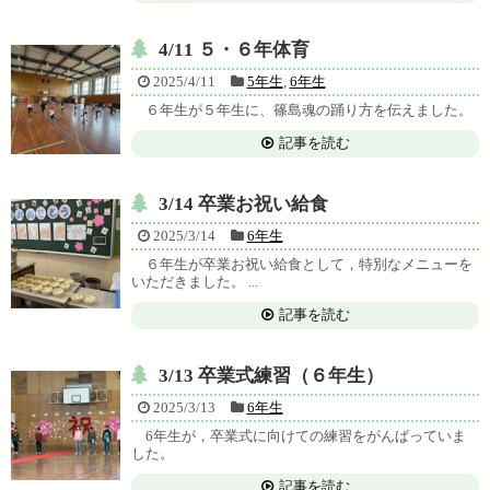
4/11 ５・６年体育
2025/4/11
5年生
,
6年生
６年生が５年生に、篠島魂の踊り方を伝えました。
記事を読む
3/14 卒業お祝い給食
2025/3/14
6年生
６年生が卒業お祝い給食として，特別なメニューを
いただきました。 ...
記事を読む
3/13 卒業式練習（６年生）
2025/3/13
6年生
6年生が，卒業式に向けての練習をがんばっていま
した。
記事を読む