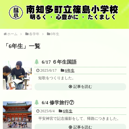
ホーム
各学年
6年生
「
6年生
」
一覧
6/17 ６年生国語
2025/6/17
6年生
短歌をつくりました。
記事を読む
6/4 修学旅行⑦
2025/6/4
6年生
平安神宮で記念撮影をして、帰路につきました。
記事を読む