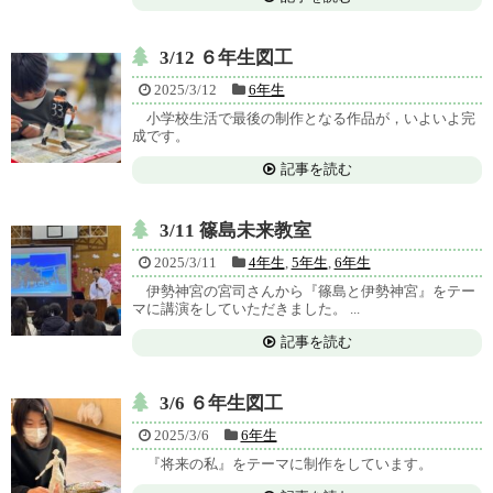
3/12 ６年生図工
2025/3/12
6年生
小学校生活で最後の制作となる作品が，いよいよ完
成です。
記事を読む
3/11 篠島未来教室
2025/3/11
4年生
,
5年生
,
6年生
伊勢神宮の宮司さんから『篠島と伊勢神宮』をテー
マに講演をしていただきました。 ...
記事を読む
3/6 ６年生図工
2025/3/6
6年生
『将来の私』をテーマに制作をしています。