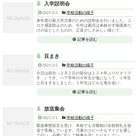
入学説明会
2021/2/2
学校活動の様子
来年度の新入学児童のための説明会を行いました。コ
ロナ感染防止のため、今年は園児は来校せず保護者だ
けの会としたものの、正直少しさみしい感じで...
記事を読む
豆まき
2021/2/2
学校活動の様子
今日は節分（２月２日の節分は１２４年ぶりだそうで
す…）です。ペア学年の６年生が鬼になって、１年生
と豆まきをしました。１年生はどんな鬼を追い...
記事を読む
放送集会
2021/2/1
学校活動の様子
緊急事態宣言を受け、本校でも月曜朝の全校朝礼を放
送で実施しています。児童のスピーチもマイクを通し
て行い、必要に応じて映像を流したりもしてい...