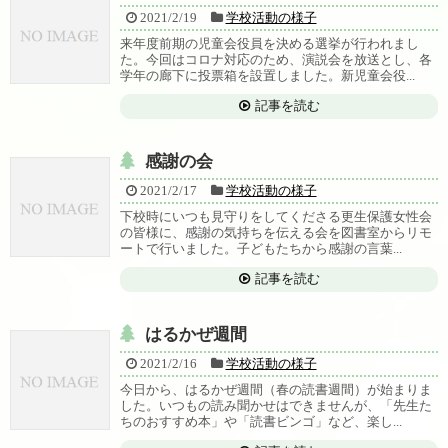
2021/2/19
学校活動の様子
来年度前期の児童会役員を決める選挙が行われまし
た。今回はコロナ対応のため、演説会を放送とし、各
学年の廊下に投票箱を設置しました。新児童会役...
記事を読む
感謝の会
2021/2/17
学校活動の様子
下校時にいつも見守りをしてくださる更生保護女性会
の皆様に、感謝の気持ちを伝える会を図書室からリモ
ートで行いました。子どもたちから感謝の言葉...
記事を読む
はるかぜ週間
2021/2/16
学校活動の様子
今日から、はるかぜ週間（春の読書週間）が始まりま
した。いつもの読み聞かせはできませんが、「先生た
ちのおすすめ本」や「読書ビンゴ」など、楽し...