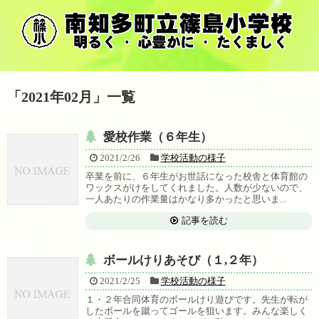
「
2021年02月
」
一覧
愛校作業（６年生）
2021/2/26
学校活動の様子
卒業を前に、６年生がお世話になった校舎と体育館の
ワックスがけをしてくれました。人数が少ないので、
一人あたりの作業量はかなり多かったと思いま...
記事を読む
ボールけりあそび（１,２年）
2021/2/25
学校活動の様子
１・２年合同体育のボールけり遊びです。先生が転が
したボールを蹴ってゴールを狙います。みんな楽しく