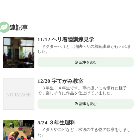
関連記事
11/12 ヘリ着陸訓練見学
ドクターヘリと，消防ヘリの着陸訓練が行われま
した。
記事を読む
12/20 字てがみ教室
３年生，４年生です。筆の扱いにも慣れた様子
で，楽しそうに作品を仕上げていました。 ...
記事を読む
5/24 ３年生理科
メダカやエビなど，水辺の生き物の観察をしまし
た。