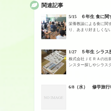
関連記事
5/15 ６年生 食に
栄養教諭による食に関
り、あまり好ましくない
1/27 ５年生 シラス
株式会社ＪＥＲＡの出
ンスター探しやシラスク
6/8（水） 修学旅