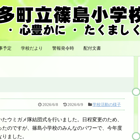
事予定
学校だより
警報発令時
配付文書
2026/6/8
2026/6/9
学校活動の様子
いたウミガメ隊結団式を行いました。日程変更のため、
ったのですが、篠島小学校のみんなのパワーで、今年度
なりました。