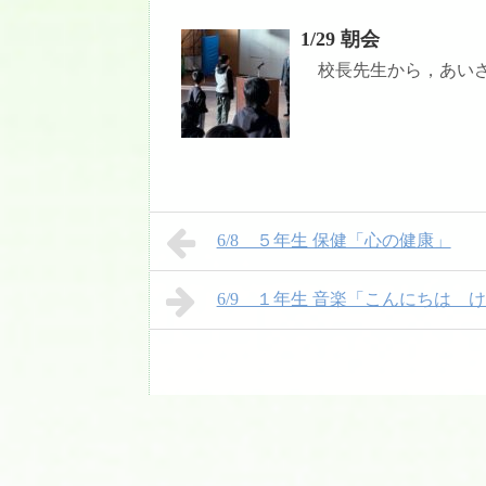
1/29 朝会
校長先生から，あいさつ
6/8 ５年生 保健「心の健康」
6/9 １年生 音楽「こんにちは 