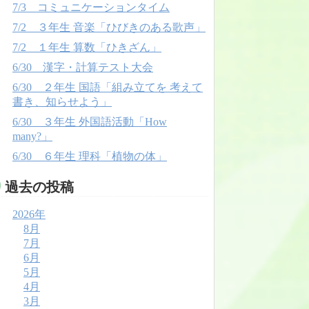
7/3 コミュニケーションタイム
7/2 ３年生 音楽「ひびきのある歌声」
7/2 １年生 算数「ひきざん」
6/30 漢字・計算テスト大会
6/30 ２年生 国語「組み立てを 考えて
書き、知らせよう」
6/30 ３年生 外国語活動「How
many?」
6/30 ６年生 理科「植物の体」
過去の投稿
2026年
8月
7月
6月
5月
4月
3月