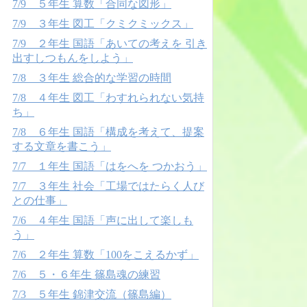
7/9 ５年生 算数「合同な図形」
7/9 ３年生 図工「クミクミックス」
7/9 ２年生 国語「あいての考えを 引き
出すしつもんをしよう」
7/8 ３年生 総合的な学習の時間
7/8 ４年生 図工「わすれられない気持
ち」
7/8 ６年生 国語「構成を考えて、提案
する文章を書こう」
7/7 １年生 国語「はをへを つかおう」
7/7 ３年生 社会「工場ではたらく人び
との仕事」
7/6 ４年生 国語「声に出して楽しも
う」
7/6 ２年生 算数「100をこえるかず」
7/6 ５・６年生 篠島魂の練習
7/3 ５年生 錦津交流（篠島編）