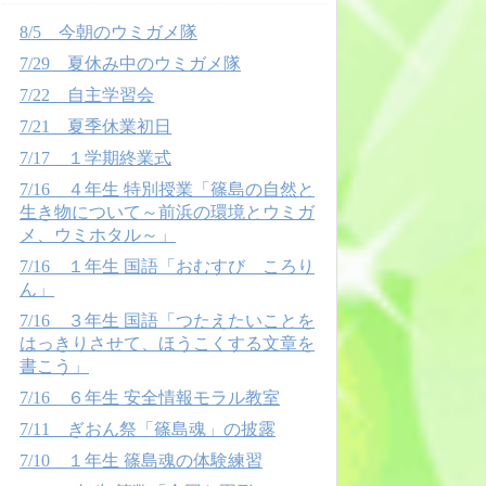
8/5 今朝のウミガメ隊
7/29 夏休み中のウミガメ隊
7/22 自主学習会
7/21 夏季休業初日
7/17 １学期終業式
7/16 ４年生 特別授業「篠島の自然と
生き物について～前浜の環境とウミガ
メ、ウミホタル～」
7/16 １年生 国語「おむすび ころり
ん」
7/16 ３年生 国語「つたえたいことを
はっきりさせて、ほうこくする文章を
書こう」
7/16 ６年生 安全情報モラル教室
7/11 ぎおん祭「篠島魂」の披露
7/10 １年生 篠島魂の体験練習