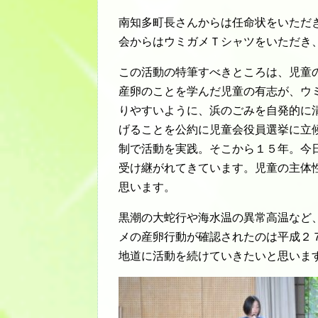
南知多町長さんからは任命状をいただ
会からはウミガメＴシャツをいただき
この活動の特筆すべきところは、児童
産卵のことを学んだ児童の有志が、ウ
りやすいように、浜のごみを自発的に
げることを公約に児童会役員選挙に立
制で活動を実践。そこから１５年。今
受け継がれてきています。児童の主体
思います。
黒潮の大蛇行や海水温の異常高温など
メの産卵行動が確認されたのは平成２
地道に活動を続けていきたいと思いま