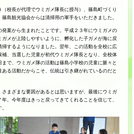
き（校長が代理でウミガメ隊長に授与）、篠島町づくり
、篠島観光協会からは清掃用の軍手をいただきました。
の発案から生まれたことです。平成２３年にウミガメの
ミガメが上陸しやすいように、孵化した子ガメが海に戻
清掃するようになりました。翌年、この活動を全校に広
候補、当選した児童が初代ウミガメ隊長となり、全校体
日まで、ウミガメ隊の活動は篠島小学校の児童に脈々と
性ある活動だからこそ、伝統は引き継がれているのだと
、さまざまな要因があるとは思いますが、最後にウミガ
７年。今年度はきっと戻ってきてくれることを信じて、
す。