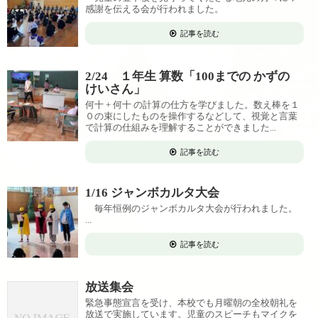
感謝を伝える会が行われました。
記事を読む
2/24 １年生 算数「100までの かずの
けいさん」
何十 + 何十 の計算の仕方を学びました。数え棒を１
０の束にしたものを操作するなどして、視覚と言葉
で計算の仕組みを理解することができました...
記事を読む
1/16 ジャンボカルタ大会
毎年恒例のジャンボカルタ大会が行われました。
...
記事を読む
放送集会
緊急事態宣言を受け、本校でも月曜朝の全校朝礼を
放送で実施しています。児童のスピーチもマイクを