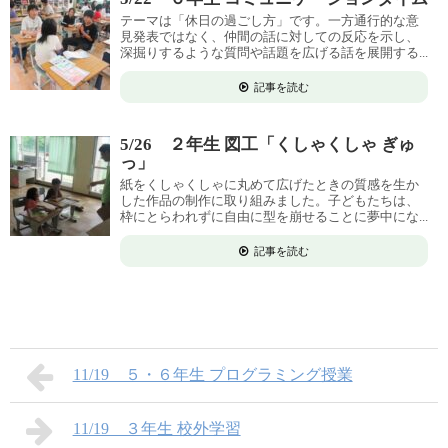
テーマは「休日の過ごし方」です。一方通行的な意
見発表ではなく、仲間の話に対しての反応を示し、
深掘りするような質問や話題を広げる話を展開する...
記事を読む
5/26 ２年生 図工「くしゃくしゃ ぎゅ
っ」
紙をくしゃくしゃに丸めて広げたときの質感を生か
した作品の制作に取り組みました。子どもたちは、
枠にとらわれずに自由に型を崩せることに夢中にな...
記事を読む
11/19 ５・６年生 プログラミング授業
11/19 ３年生 校外学習