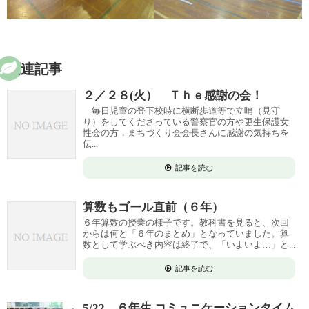
関連記事
２／２８(火） Ｔｈｅ感謝の会！
毎日児童の登下校時に横断歩道等で立哨（見守
り）をしてくださっている警察官の方や更生保護女
性会の方，まちづくり会会長さんに感謝の気持ちを
伝...
記事を読む
算数もゴール直前（６年）
６年算数の授業の様子です。教科書を見ると、次回
からは何と「６年のまとめ」となっていました。算
数として学ぶべき内容は終了で、「いよいよ…」と...
記事を読む
5/22 ６年生 コミュニケーションタイム