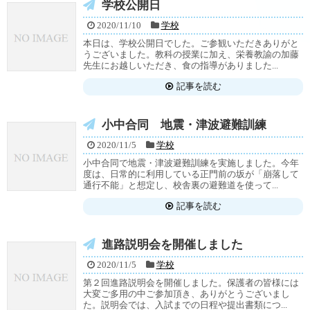
学校公開日
2020/11/10
学校
本日は、学校公開日でした。ご参観いただきありがと
うございました。教科の授業に加え、栄養教諭の加藤
先生にお越しいただき、食の指導がありました...
記事を読む
小中合同 地震・津波避難訓練
2020/11/5
学校
小中合同で地震・津波避難訓練を実施しました。今年
度は、日常的に利用している正門前の坂が「崩落して
通行不能」と想定し、校舎裏の避難道を使って...
記事を読む
進路説明会を開催しました
2020/11/5
学校
第２回進路説明会を開催しました。保護者の皆様には
大変ご多用の中ご参加頂き、ありがとうございまし
た。説明会では、入試までの日程や提出書類につ...