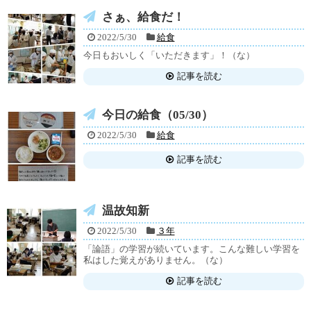
さぁ、給食だ！
2022/5/30
給食
今日もおいしく「いただきます」！（な）
記事を読む
今日の給食（05/30）
2022/5/30
給食
記事を読む
温故知新
2022/5/30
３年
「論語」の学習が続いています。こんな難しい学習を
私はした覚えがありません。（な）
記事を読む