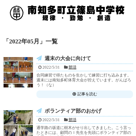
「
2022年05月
」
一覧
週末の大会に向けて
2022/5/31
部活
合同練習で得たものを生かして練習に打ち込みます。
週末には南知多町体育大会が控えています。がんばろ
う！（な）
記事を読む
ボランティア部のおかげ
2022/5/31
部活
通学路の坂道に樹木がせり出してきました。こう言っ
たときには、顧問のＩ先生を先頭にボランティア部の