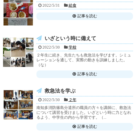
2022/5/31
給食
記事を読む
いざという時に備えて
2022/5/30
学校
２年生に続き、先生たちも救急法を学びます。シミュ
レーションを通して、実際の動きを訓練しました。
（な）
記事を読む
救急法を学ぶ
2022/5/30
２年
南知多消防篠島分遣所の職員の方々を講師に、救急法
について講習を受けました。いざという時に力となれ
るよう、中学生の内から学習です。（...
記事を読む