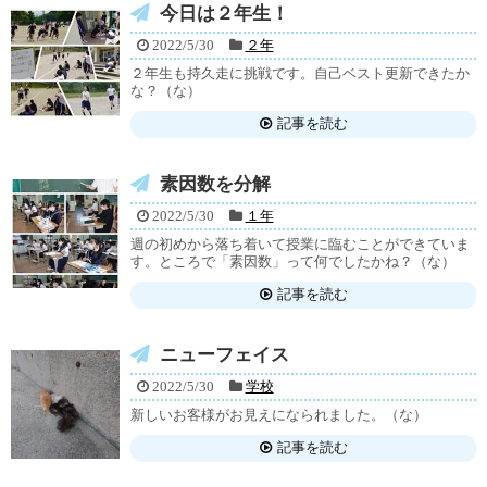
今日は２年生！
2022/5/30
２年
２年生も持久走に挑戦です。自己ベスト更新できたか
な？（な）
記事を読む
素因数を分解
2022/5/30
１年
週の初めから落ち着いて授業に臨むことができていま
す。ところで「素因数」って何でしたかね？（な）
記事を読む
ニューフェイス
2022/5/30
学校
新しいお客様がお見えになられました。（な）
記事を読む