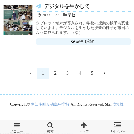
デジタルを生かして
2022/5/27
学校
タブレット端末が導入され、学校の授業の様子も変化
しています。デジタルを生かした授業の様子が毎日の
ように見られます。（な）
記事を読む
1
2
3
4
5
Copyright©
南知多町立篠島中学校
All Rights Reserved. Skin
第0版
.
Copy Protected by
Chetan
's
WP-Copyprotect
.