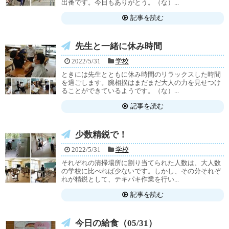
出番です。今日もありがとう。（な）...
記事を読む
先生と一緒に休み時間
2022/5/31
学校
ときには先生とともに休み時間のリラックスした時間
を過ごします。腕相撲はまだまだ大人の力を見せつけ
ることができているようです。（な）...
記事を読む
少数精鋭で！
2022/5/31
学校
それぞれの清掃場所に割り当てられた人数は、大人数
の学校に比べれば少ないです。しかし、その分それぞ
れが精鋭として、テキパキ作業を行い...
記事を読む
今日の給食（05/31）