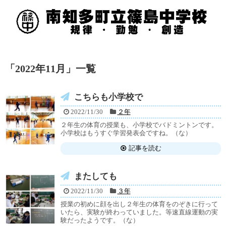
「
2022年11月
」
一覧
こちらも小学校で
2022/11/30
２年
２年生の体育の授業も、小学校でバドミントンです。
小学校はもうすぐ学習発表会ですね。（な）
記事を読む
またしても
2022/11/30
３年
授業の初めに顔を出し２年生の体育をのぞきに行って
いたら、実験が終わっていました。等速直線運動の実
験だったようです。（な）