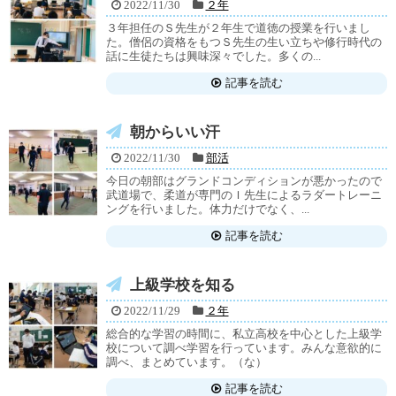
2022/11/30
２年
３年担任のＳ先生が２年生で道徳の授業を行いまし
た。僧侶の資格をもつＳ先生の生い立ちや修行時代の
話に生徒たちは興味深々でした。多くの...
記事を読む
朝からいい汗
2022/11/30
部活
今日の朝部はグランドコンディションが悪かったので
武道場で、柔道が専門のＩ先生によるラダートレーニ
ングを行いました。体力だけでなく、...
記事を読む
上級学校を知る
2022/11/29
２年
総合的な学習の時間に、私立高校を中心とした上級学
校について調べ学習を行っています。みんな意欲的に
調べ、まとめています。（な）
記事を読む