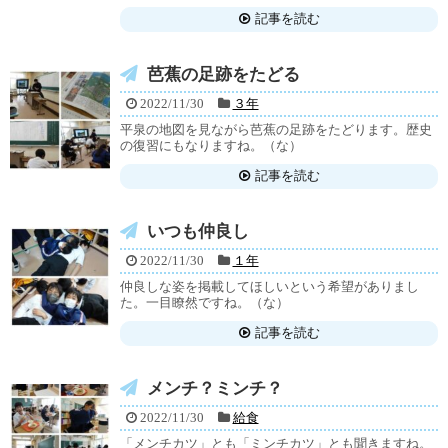
記事を読む
芭蕉の足跡をたどる
2022/11/30
３年
平泉の地図を見ながら芭蕉の足跡をたどります。歴史
の復習にもなりますね。（な）
記事を読む
いつも仲良し
2022/11/30
１年
仲良しな姿を掲載してほしいという希望がありまし
た。一目瞭然ですね。（な）
記事を読む
メンチ？ミンチ？
2022/11/30
給食
「メンチカツ」とも「ミンチカツ」とも聞きますね。