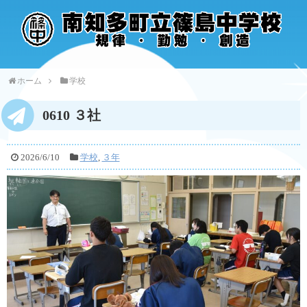
ホーム
学校
0610 ３社
2026/6/10
学校
,
３年